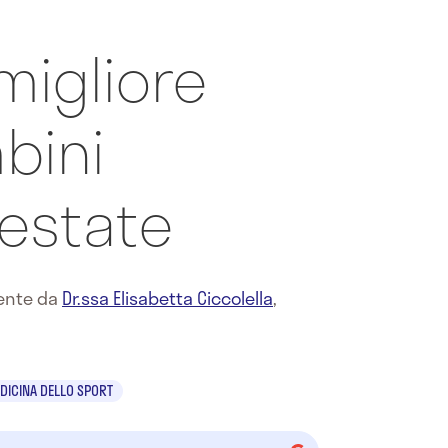
migliore
bini
 estate
mente da
Dr.ssa Elisabetta Ciccolella
,
DICINA DELLO SPORT