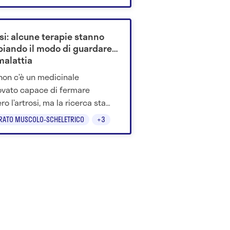
nzione.
si: alcune terapie stanno
iando il modo di guardare
malattia
non c’è un medicinale
vato capace di fermare
ro l’artrosi, ma la ricerca sta
ando farmaci metabolici,
RATO MUSCOLO-SCHELETRICO
+3
ole sperimentali e strategie.