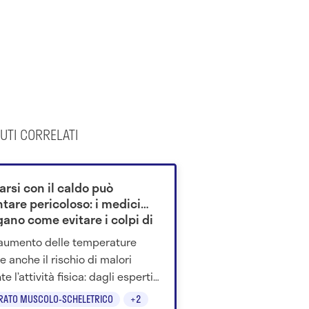
UTI CORRELATI
arsi con il caldo può
tare pericoloso: i medici
gano come evitare i colpi di
re
’aumento delle temperature
e anche il rischio di malori
e l’attività fisica: dagli esperti
ano consigli su idratazione e
RATO MUSCOLO-SCHELETRICO
+2