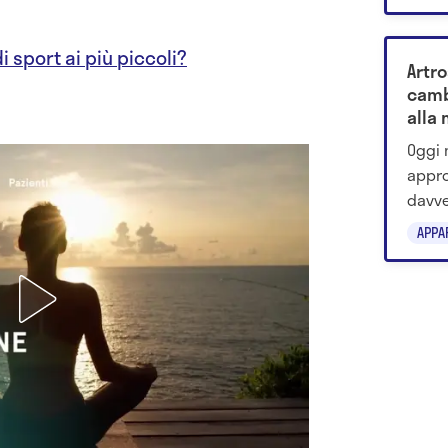
preve
i sport ai più piccoli?
Artro
camb
alla 
Oggi 
appro
davve
studi
APPA
molec