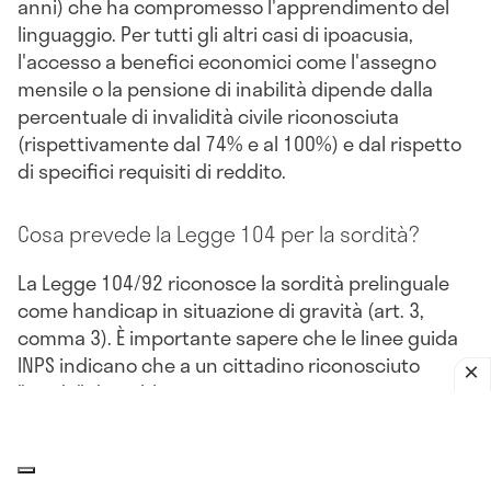
anni) che ha compromesso l'apprendimento del
linguaggio. Per tutti gli altri casi di ipoacusia,
l'accesso a benefici economici come l'assegno
mensile o la pensione di inabilità dipende dalla
percentuale di invalidità civile riconosciuta
(rispettivamente dal 74% e al 100%) e dal rispetto
di specifici requisiti di reddito.
Cosa prevede la Legge 104 per la sordità?
La Legge 104/92 riconosce la sordità prelinguale
come handicap in situazione di gravità (art. 3,
comma 3). È importante sapere che le linee guida
INPS indicano che a un cittadino riconosciuto
"sordo" dovrebbe essere automaticamente
riconosciuta la connotazione di gravità, spesso
senza necessità di revisioni future. Per altre forme
di ipoacusia, la valutazione dipende dalla gravità