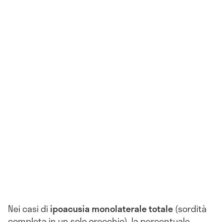
Nei casi di
ipoacusia monolaterale totale
(sordità
completa in un solo orecchio), la percentuale