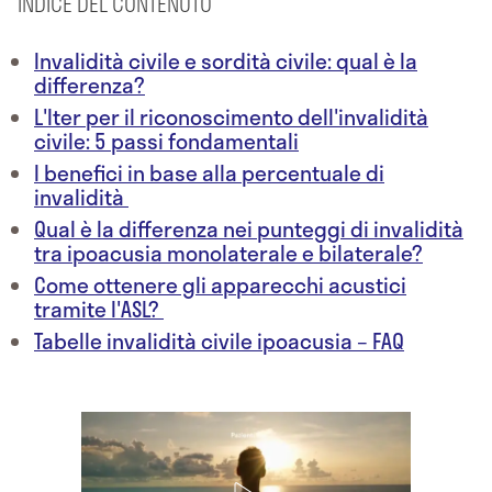
INDICE DEL CONTENUTO
Invalidità civile e sordità civile: qual è la
differenza?
L'Iter per il riconoscimento dell'invalidità
civile: 5 passi fondamentali
I benefici in base alla percentuale di
invalidità
Qual è la differenza nei punteggi di invalidità
tra ipoacusia monolaterale e bilaterale?
Come ottenere gli apparecchi acustici
tramite l'ASL?
Tabelle invalidità civile ipoacusia – FAQ