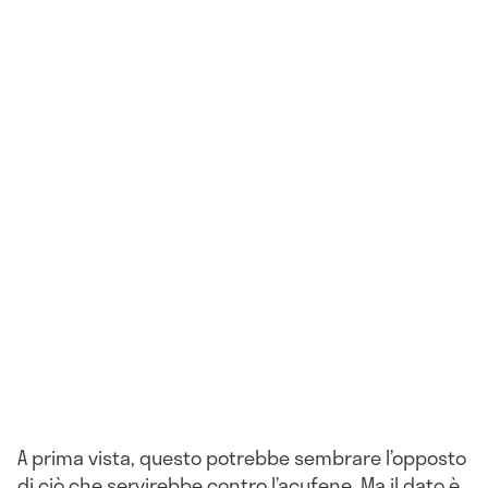
A prima vista, questo potrebbe sembrare l’opposto
di ciò che servirebbe contro l’acufene. Ma il dato è