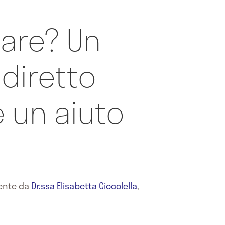
rare? Un
diretto
 un aiuto
o
mente da
Dr.ssa Elisabetta Ciccolella
,