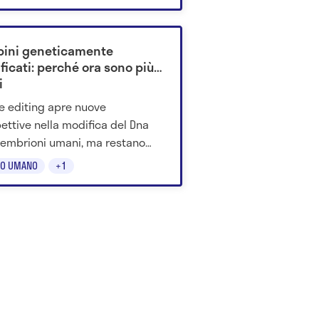
astarla? Scoprilo qui.
ini geneticamente
ficati: perché ora sono più
i
se editing apre nuove
ettive nella modifica del Dna
 embrioni umani, ma restano
 su sicurezza, mosaicismo e
O UMANO
+1
cazioni etiche.