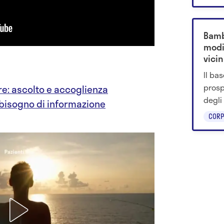
contr
Bamb
modi
vicin
Il ba
prosp
re: ascolto e accoglienza
degli
 bisogno di informazione
dubbi
CORP
impli