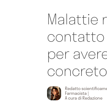
Malattie 
contatto 
per avere
concret
Redatto scientifica
Farmacista
|
A cura di Redazione