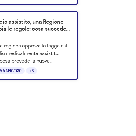
Salute.
dio assistito, una Regione
ia le regole: cosa succede
a regione approva la legge sul
dio medicalmente assistito:
cosa prevede la nuova
lina regionale sul fine vita.
EMA NERVOSO
+3