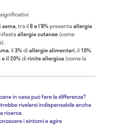
significativi:
di asma
, tra il
6 e l’8%
presenta
allergie
ifesta
allergie cutanee
(come
);
sma
, il
3%
di
allergie alimentari
, il
10%
 e il 20%
di
rinite allergica
(come la
.
cane in casa può fare la differenza?
rebbe rivelarsi indispensabile anche
la ricerca
onoscere i sintomi e agire