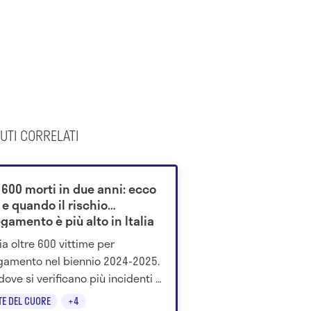
UTI CORRELATI
 600 morti in due anni: ecco
e quando il rischio
gamento è più alto in Italia
lia oltre 600 vittime per
amento nel biennio 2024-2025.
dove si verificano più incidenti e
ccomandazioni del Ministero
TE DEL CUORE
+4