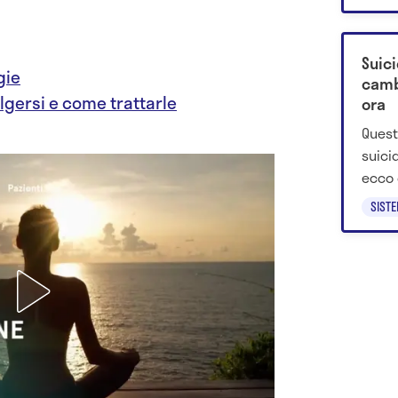
della 
Suici
gie
camb
volgersi e come trattarle
ora
Quest
suici
ecco 
discip
SIST