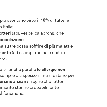
rappresentano circa
il 10% di tutte le
 Italia;
otteri
(api, vespe, calabroni), che
a popolazione
;
a su tre
possa soffrire
di più malattie
mente
(ad esempio asma e rinite, o
are).
dici, anche perché
le allergie non
 sempre più spesso si manifestano
per
persino anziana
, segno che fattori
quinamento stanno probabilmente
el fenomeno.