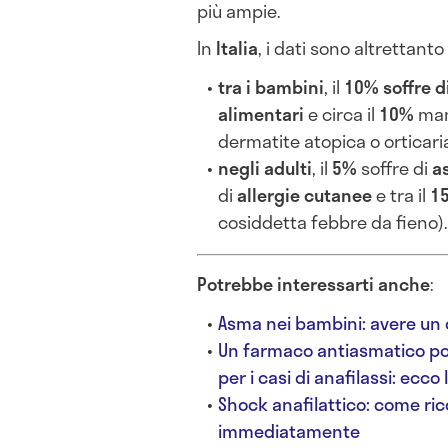
più ampie.
In
Italia
, i dati sono altrettanto 
tra i bambini
, il
10% soffre 
alimentari
e circa il
10%
man
dermatite atopica o orticaria
negli adulti
, il
5%
soffre di
a
di
allergie cutanee
e tra il
15
cosiddetta febbre da fieno)
Potrebbe interessarti anche
:
Asma nei bambini: avere un 
Un farmaco antiasmatico pot
per i casi di anafilassi: ecco 
Shock anafilattico: come ric
immediatamente