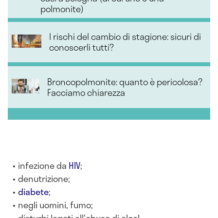
polmonite)
I rischi del cambio di stagione: sicuri di
conoscerli tutti?
Broncopolmonite: quanto è pericolosa?
Facciamo chiarezza
infezione da
HIV
;
denutrizione;
diabete
;
negli uomini, fumo;
disturbi legati all'abuso di alcol.