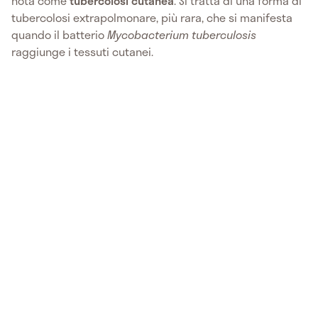
nota come
tubercolosi cutanea
. Si tratta di una forma di
tubercolosi extrapolmonare, più rara, che si manifesta
quando il batterio
Mycobacterium tuberculosis
raggiunge i tessuti cutanei.