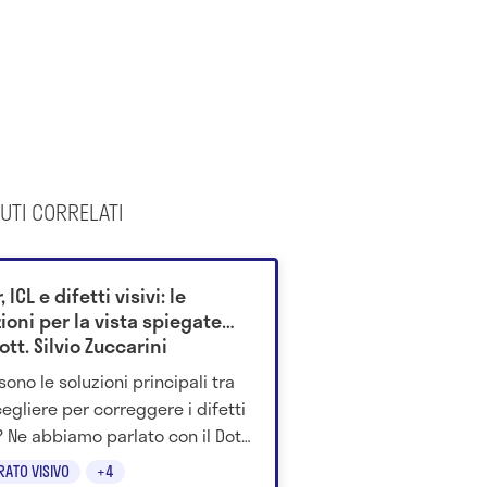
UTI CORRELATI
, ICL e difetti visivi: le
ioni per la vista spiegate
ott. Silvio Zuccarini
sono le soluzioni principali tra
cegliere per correggere i difetti
i? Ne abbiamo parlato con il Dott.
 Zuccarini e IAPB in questo
RATO VISIVO
+4