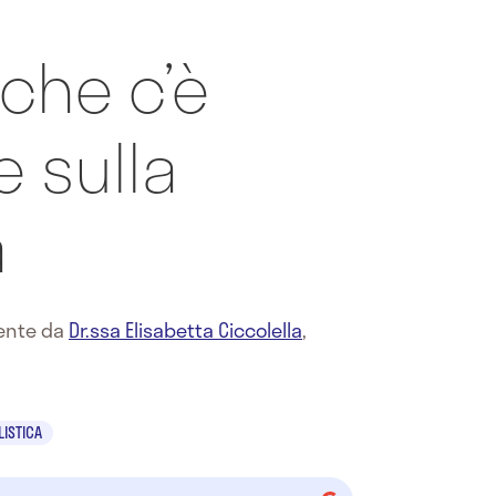
 che c’è
 sulla
a
mente da
Dr.ssa Elisabetta Ciccolella
,
ISTICA