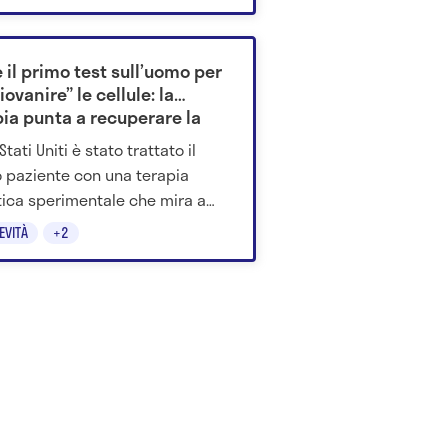
ofondimento.
 il primo test sull’uomo per
iovanire” le cellule: la
pia punta a recuperare la
a persa
Stati Uniti è stato trattato il
 paziente con una terapia
ica sperimentale che mira a
tare le cellule dell’occhio a uno
EVITÀ
+2
 più giovane