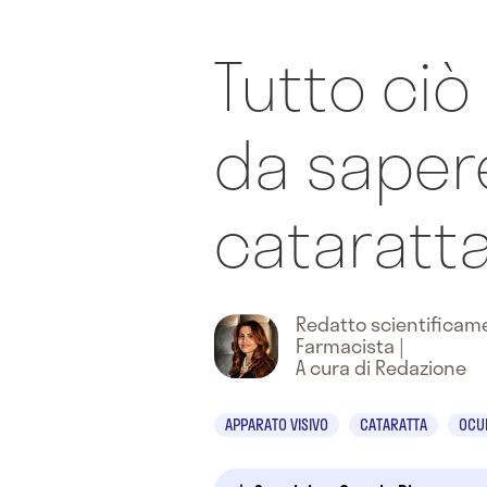
Tutto ciò
da sapere
cataratt
Redatto scientifica
Farmacista
|
A cura di Redazione
APPARATO VISIVO
CATARATTA
OCUL