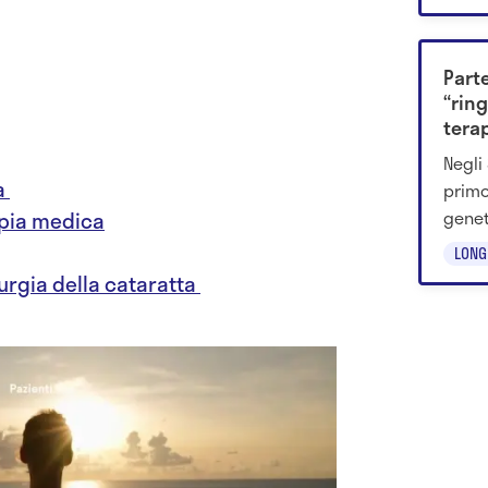
appr
Parte
“ring
tera
vist
Negli 
ta
primo
genet
apia medica
ripor
LONG
stato
rurgia della cataratta