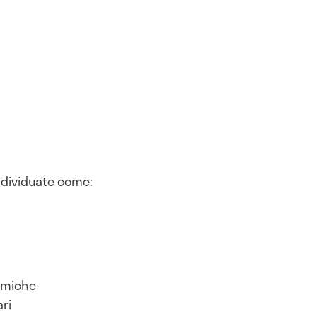
ndividuate come:
temiche
ri