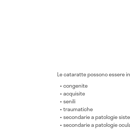
Le cataratte possono essere i
congenite
acquisite
senili
traumatiche
secondarie a patologie sis
secondarie a patologie ocula