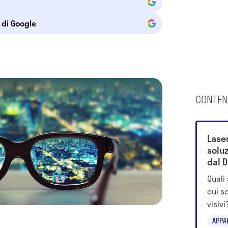
e di Google
CONTEN
Laser
soluz
dal D
Quali 
cui s
visiv
Silvio
APPA