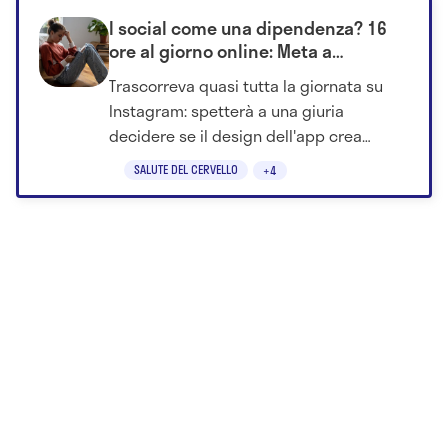
I social come una dipendenza? 16
ore al giorno online: Meta a
processo davanti ai giudici
Trascorreva quasi tutta la giornata su
Instagram: spetterà a una giuria
decidere se il design dell'app crea
dipendenza patologica.
SALUTE DEL CERVELLO
+4