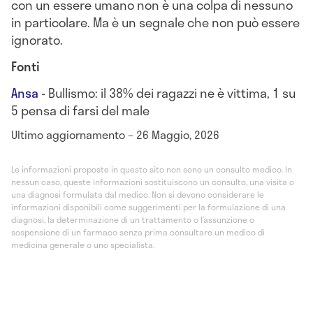
con un essere umano non è una colpa di nessuno
in particolare. Ma è un segnale che non può essere
ignorato.
Fonti
Ansa
- Bullismo: il 38% dei ragazzi ne è vittima, 1 su
5 pensa di farsi del male
Ultimo aggiornamento – 26 Maggio, 2026
Le informazioni proposte in questo sito non sono un consulto medico. In
nessun caso, queste informazioni sostituiscono un consulto, una visita o
una diagnosi formulata dal medico. Non si devono considerare le
informazioni disponibili come suggerimenti per la formulazione di una
diagnosi, la determinazione di un trattamento o l’assunzione o
sospensione di un farmaco senza prima consultare un medico di
medicina generale o uno specialista.