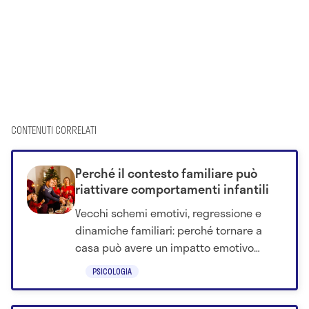
CONTENUTI CORRELATI
Perché il contesto familiare può
riattivare comportamenti infantili
Vecchi schemi emotivi, regressione e
dinamiche familiari: perché tornare a
casa può avere un impatto emotivo
anche in età adulta.
PSICOLOGIA