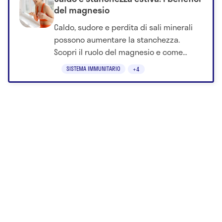
del magnesio
Caldo, sudore e perdita di sali minerali
possono aumentare la stanchezza.
Scopri il ruolo del magnesio e come
supportare l'organismo durante l'estate.
SISTEMA IMMUNITARIO
+4