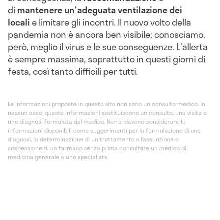
di
mantenere un'adeguata ventilazione dei
locali
e limitare gli incontri. Il nuovo volto della
pandemia non è ancora ben visibile; conosciamo,
però, meglio il virus e le sue conseguenze. L'allerta
è sempre massima, soprattutto in questi giorni di
festa, così tanto difficili per tutti.
Le informazioni proposte in questo sito non sono un consulto medico. In
nessun caso, queste informazioni sostituiscono un consulto, una visita o
una diagnosi formulata dal medico. Non si devono considerare le
informazioni disponibili come suggerimenti per la formulazione di una
diagnosi, la determinazione di un trattamento o l’assunzione o
sospensione di un farmaco senza prima consultare un medico di
medicina generale o uno specialista.