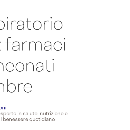
piratorio
e: farmaci
 neonati
mbre
oni
sperto in salute, nutrizione e
al benessere quotidiano