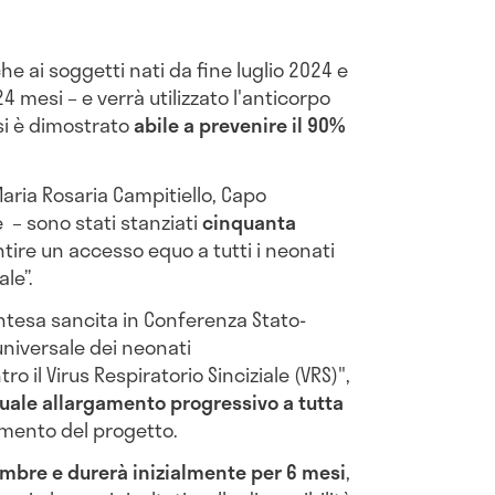
 ai soggetti nati da fine luglio 2024 e
4 mesi – e verrà utilizzato l'anticorpo
 si è dimostrato
abile a prevenire il 90%
aria Rosaria Campitiello, Capo
 – sono stati stanziati
cinquanta
ntire un accesso equo a tutti i neonati
le”.
ntesa sancita in Conferenza Stato-
 universale dei neonati
o il Virus Respiratorio Sinciziale (VRS)",
uale allargamento progressivo a tutta
amento del progetto.
embre e durerà inizialmente per 6 mesi
,