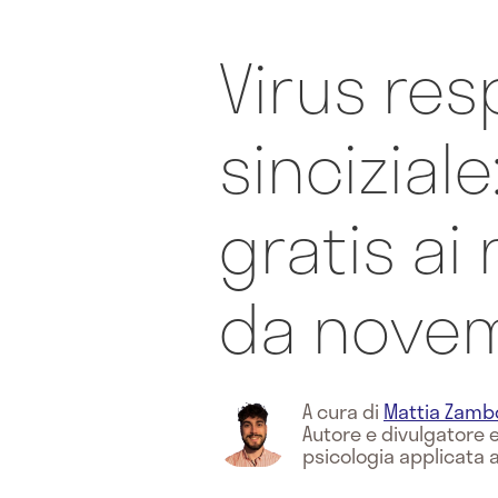
Virus res
sincizial
gratis ai
da nove
A cura di
Mattia Zamb
Autore e divulgatore e
psicologia applicata 