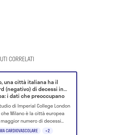
UTI CORRELATI
, una città italiana ha il
d (negativo) di decessi in
pa: i dati che preoccupano
sperti
tudio di Imperial College London
a che Milano è la città europea
l maggior numero di decessi
buiti al caldo estremo dell'estate
EMA CARDIOVASCOLARE
+2