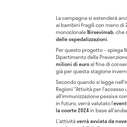
La campagna si estenderà anche
ai bambini fragili con meno di 2
monoclonale
Nirsevimab
, che
delle ospedalizzazioni
.
Per questo progetto – spiega M
Dipartimento della Prevenzione
milioni di euro
al fine di conse
già per questa stagione inverna
Secondo quando si legge nell'i
Regioni "Attività per l'accesso
all'immunizzazione passiva contr
in futuro, verrà valutato l’
event
la coorte 2024
in base all'and
L'attività
verrà avviata da nov