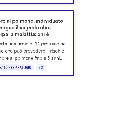
I dati e i consigli per
ggersi.
re al polmone, individuato
sangue il segnale che
ipa la malattia: chi è
ero a rischio
rta una firma di 14 proteine nel
e che può prevedere il rischio
more al polmone fino a 5 anni
 della diagnosi.
RATO RESPIRATORIO
+2