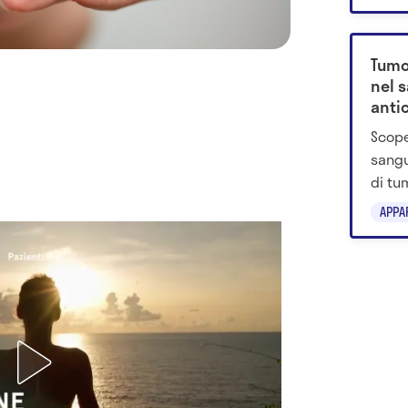
2025. 
prote
Tumo
nel 
antic
davv
Scope
sangu
di tu
prima
APPA