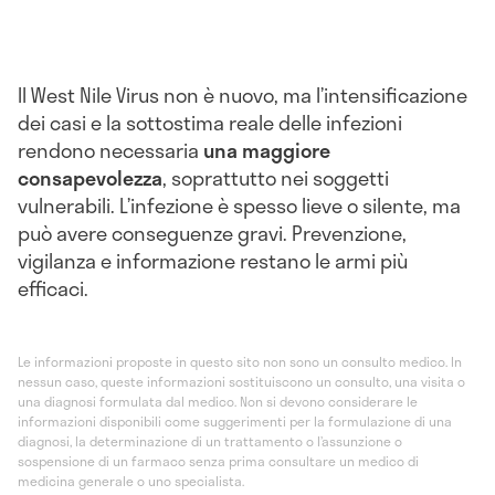
Il West Nile Virus non è nuovo, ma l’intensificazione
dei casi e la sottostima reale delle infezioni
rendono necessaria
una maggiore
consapevolezza
, soprattutto nei soggetti
vulnerabili. L’infezione è spesso lieve o silente, ma
può avere conseguenze gravi. Prevenzione,
vigilanza e informazione restano le armi più
efficaci.
Le informazioni proposte in questo sito non sono un consulto medico. In
nessun caso, queste informazioni sostituiscono un consulto, una visita o
una diagnosi formulata dal medico. Non si devono considerare le
informazioni disponibili come suggerimenti per la formulazione di una
diagnosi, la determinazione di un trattamento o l’assunzione o
sospensione di un farmaco senza prima consultare un medico di
medicina generale o uno specialista.