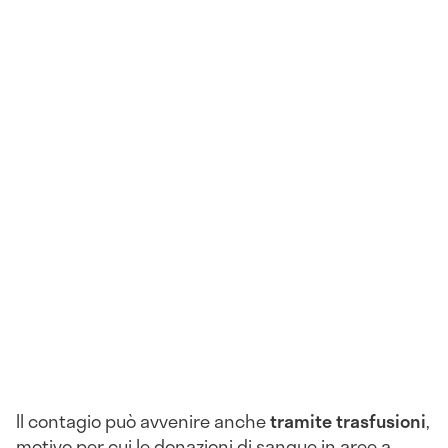
Il contagio può avvenire anche
tramite trasfusioni
,
motivo per cui le donazioni di sangue in aree a