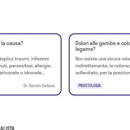
 la causa?
Dolori alle gambe e col
legame?
plici: traumi, infezioni
Non esiste una sicura rela
ti, parassitosi, allergie,
indirettamente, la colon
aricocele o idrocele...
sollecitato, per la posizion
Dr. Nando Gallese
PROCTOLOGIA
ALISTA