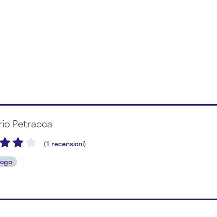
rio Petracca
(1 recensioni)
logo