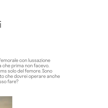
i
 femorale con lussazione
sa che prima non facevo.
 rms solo del femore. Sono
etto che dovrei operare anche
sso fare?