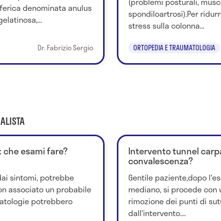
(problemi posturali, musco
iferica denominata anulus
spondiloartrosi).Per ridurr
elatinosa,...
stress sulla colonna...
Dr. Fabrizio Sergio
ORTOPEDIA E TRAUMATOLOGIA
ALISTA
o: che esami fare?
Intervento tunnel carpa
convalescenza?
dai sintomi, potrebbe
Gentile paziente,dopo l'es
con associato un probabile
mediano, si procede con 
patologie potrebbero
rimozione dei punti di sut
dall'intervento....