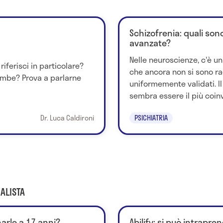
Schizofrenia: quali son
avanzate?
Nelle neuroscienze, c'è un 
riferisci in particolare?
che ancora non si sono rag
ambe? Prova a parlarne
uniformemente validati. I
sembra essere il più coinvo
Dr. Luca Caldironi
PSICHIATRIA
ALISTA
narle a 17 anni?
Abilify: si può intrapr