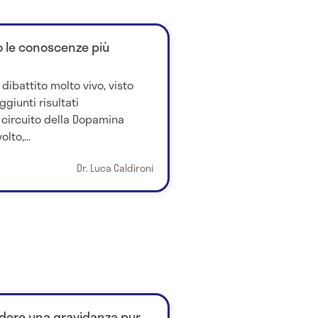
o le conoscenze più
dibattito molto vivo, visto
giunti risultati
l circuito della Dopamina
lto,...
Dr. Luca Caldironi
endere una gravidanza pur