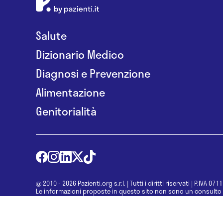
Salute
Dizionario Medico
Diagnosi e Prevenzione
Alimentazione
Genitorialità
@ 2010 - 2026 Pazienti.org s.r.l.
|
Tutti i diritti riservati
|
P.IVA 071
Le informazioni proposte in questo sito non sono un consulto 
una diagnosi formulata dal medico. Non si devono considerare l
determinazione di un trattamento o l’assunzione o sospension
specialista.