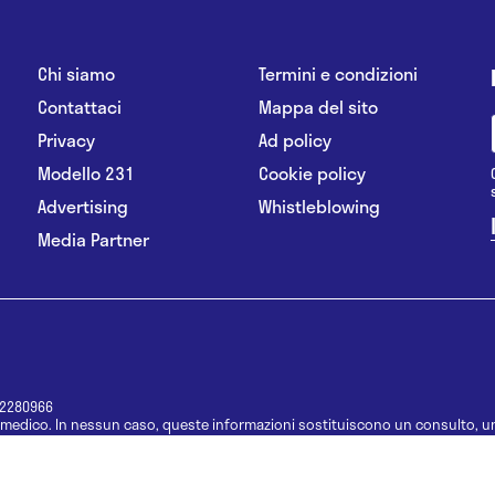
Chi siamo
Termini e condizioni
Contattaci
Mappa del sito
Privacy
Ad policy
Modello 231
Cookie policy
Advertising
Whistleblowing
Media Partner
12280966
medico. In nessun caso, queste informazioni sostituiscono un consulto, un
e informazioni disponibili come suggerimenti per la formulazione di una di
e di un farmaco senza prima consultare un medico di medicina generale o 