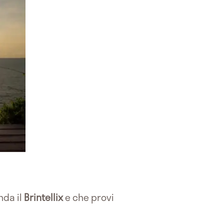
nda il
Brintellix
e che provi