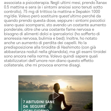
associata a psicoterapia. Negli ultimi mesi, prendo Xanax
0.5 mattina e sera (e i sintomi ansiosi sono tenuti sotto
controllo), 75 mg di trittico la mattina e Depakin 1000
mg/die. Volevo però sostituire quest'ultimo perché da
quando prendo questa dose, seppure i sintomi psicotici
siano quasi scomparsi, sto avendo un costante aumento
ponderale, oltre che una costante fame nervosa e
bisogno di alimenti dolci e ipercalorici (ho sofferto di
anoressia nervosa, bulimia e bed). Inoltre, ho notato
anche un aumento di perdita dei capelli. Ho la
predisposizione alla tiroidite di Hashimoto (con già
abbastanza noduli nella ghiandola), ma gli esami tiroidei
sono ancora nella norma. Volevo quindi sapere quali
stabilizzatori dell'umore non diano questo effetto
collaterale, che mi provoca enorme disagi.