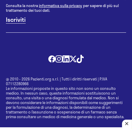
Consulta la nostra
informativa sulla privacy
per sapere di più sul
trattamento dei tuoi dati.
@ 2010 - 2026 Pazienti.org s.r.l.
|
Tutti i diritti riservati
|
P.IVA
07112280966
Le informazioni proposte in questo sito non sono un consulto
medico. In nessun caso, queste informazioni sostituiscono un
consulto, una visita o una diagnosi formulata dal medico. Non si
devono considerare le informazioni disponibili come suggerimenti
per la formulazione di una diagnosi, la determinazione di un
trattamento o l’assunzione o sospensione di un farmaco senza
prima consultare un medico di medicina generale o uno specialista.