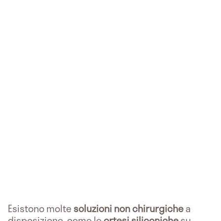
Esistono molte
soluzioni non chirurgiche
a
disposizione, come le
ortesi siliconiche
su