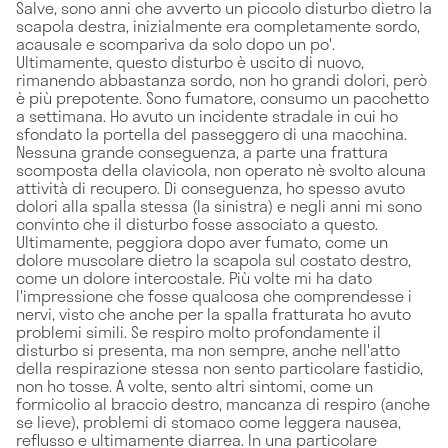
Salve, sono anni che avverto un piccolo disturbo dietro la
scapola destra, inizialmente era completamente sordo,
acausale e scompariva da solo dopo un po'.
Ultimamente, questo disturbo è uscito di nuovo,
rimanendo abbastanza sordo, non ho grandi dolori, però
è più prepotente. Sono fumatore, consumo un pacchetto
a settimana. Ho avuto un incidente stradale in cui ho
sfondato la portella del passeggero di una macchina.
Nessuna grande conseguenza, a parte una frattura
scomposta della clavicola, non operato nè svolto alcuna
attività di recupero. Di conseguenza, ho spesso avuto
dolori alla spalla stessa (la sinistra) e negli anni mi sono
convinto che il disturbo fosse associato a questo.
Ultimamente, peggiora dopo aver fumato, come un
dolore muscolare dietro la scapola sul costato destro,
come un dolore intercostale. Più volte mi ha dato
l'impressione che fosse qualcosa che comprendesse i
nervi, visto che anche per la spalla fratturata ho avuto
problemi simili. Se respiro molto profondamente il
disturbo si presenta, ma non sempre, anche nell'atto
della respirazione stessa non sento particolare fastidio,
non ho tosse. A volte, sento altri sintomi, come un
formicolio al braccio destro, mancanza di respiro (anche
se lieve), problemi di stomaco come leggera nausea,
reflusso e ultimamente diarrea. In una particolare