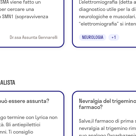
a SMA viene fatto un
L’elettromiografia (detta
per cercare una
diagnostico utile per la d
 SMN1 (sopravvivenza
neurologiche e muscolari.
“elettromiografia” si inten
Dr.ssa Assunta Gennarelli
NEUROLOGIA
+1
ALISTA
può essere assunta?
Nevralgia del trigemin
farmaco?
ungo termine con Lyrica non
Salve,il farmaco di prima 
. Gli antiepilettici
nevralgia al trigemino ri
ni. Ti consiglio
suo analogo Oxcarbazepina