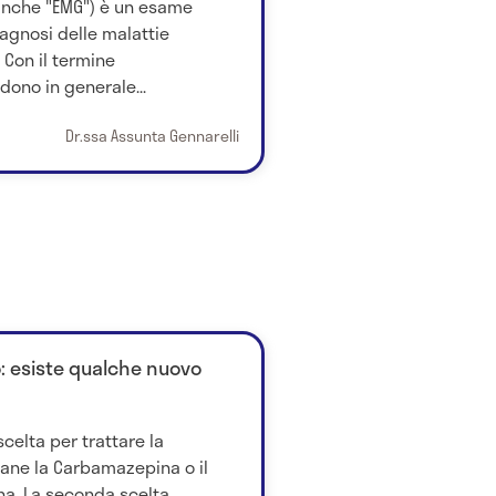
 anche "EMG") è un esame
iagnosi delle malattie
 Con il termine
dono in generale...
Dr.ssa Assunta Gennarelli
o: esiste qualche nuovo
scelta per trattare la
mane la Carbamazepina o il
. La seconda scelta...