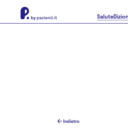
About Pazienti.it
Salute
Dizio
Indietro