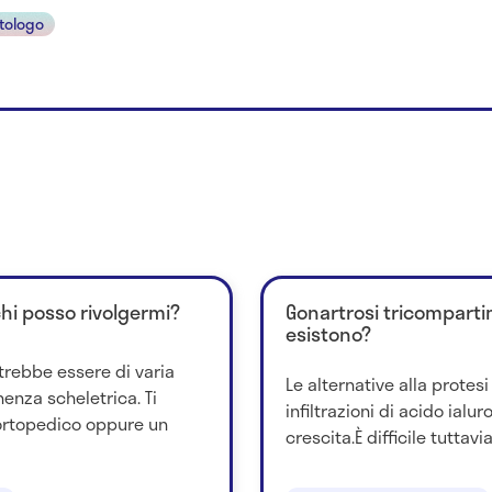
tologo
chi posso rivolgermi?
Gonartrosi tricompartim
esistono?
trebbe essere di varia
Le alternative alla protesi 
nenza scheletrica. Ti
infiltrazioni di acido ialur
ortopedico oppure un
crescita.È difficile tuttavia