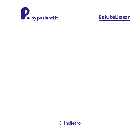
About Pazienti.it
Salute
Dizio
Indietro