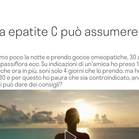
 da epatite C può assumer
mo poco la notte e prendo gocce omeopatiche, 30 al 
passiflora ecc. Su indicazioni di un'amica ho preso 
he ora in più, soni solo 4 giorni che lo prendo, ma h
80 e per questo ho paura che sia controindicato, a
Mi può dare dei consigli?