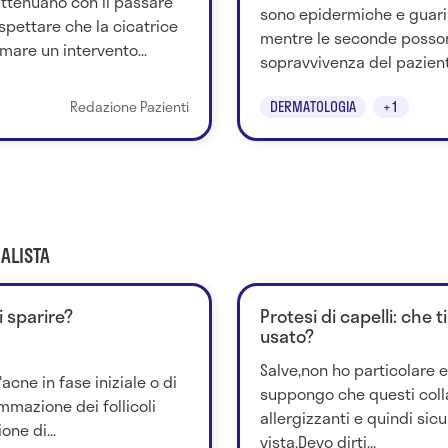
attenuano con il passare
sono epidermiche e guar
spettare che la cicatrice
mentre le seconde posso
mare un intervento...
sopravvivenza del paziente
Redazione Pazienti
DERMATOLOGIA
+1
ALISTA
i sparire?
Protesi di capelli: che 
usato?
Salve,non ho particolare 
acne in fase iniziale o di
suppongo che questi coll
iammazione dei follicoli
allergizzanti e quindi sic
one di...
vista.Devo dirti...