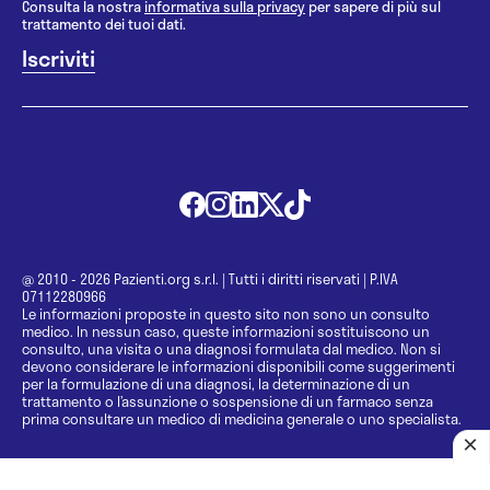
Consulta la nostra
informativa sulla privacy
per sapere di più sul
trattamento dei tuoi dati.
@ 2010 - 2026 Pazienti.org s.r.l.
|
Tutti i diritti riservati
|
P.IVA
07112280966
Le informazioni proposte in questo sito non sono un consulto
medico. In nessun caso, queste informazioni sostituiscono un
consulto, una visita o una diagnosi formulata dal medico. Non si
devono considerare le informazioni disponibili come suggerimenti
per la formulazione di una diagnosi, la determinazione di un
trattamento o l’assunzione o sospensione di un farmaco senza
prima consultare un medico di medicina generale o uno specialista.