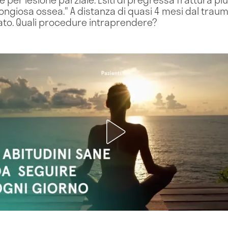
giosa ossea." A distanza di quasi 4 mesi dal trauma,
ato. Quali procedure intraprendere?