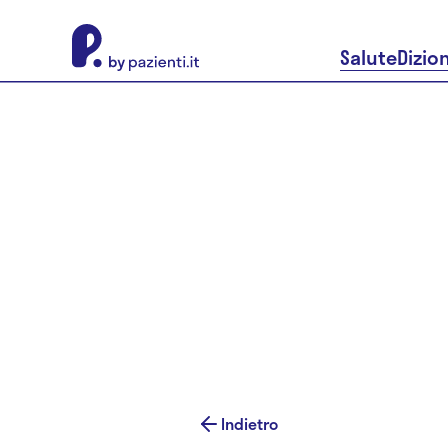
About Pazienti.it
Salute
Dizio
Indietro