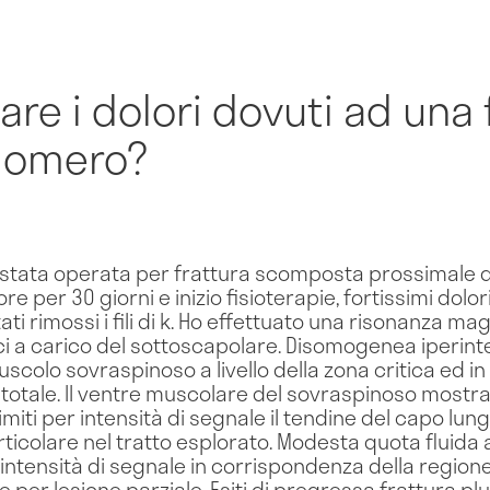
re i dolori dovuti ad una 
'omero?
 stata operata per frattura scomposta prossimale d
ore per 30 giorni e inizio fisioterapie, fortissimi dolori
ti rimossi i fili di k. Ho effettuato una risonanza mag
ci a carico del sottoscapolare. Disomogenea iperinte
scolo sovraspinoso a livello della zona critica ed 
otale. Il ventre muscolare del sovraspinoso mostra 
miti per intensità di segnale il tendine del capo lung
icolare nel tratto esplorato. Modesta quota fluida a 
ntensità di segnale in corrispondenza della regione
per lesione parziale. Esiti di pregressa frattura pl