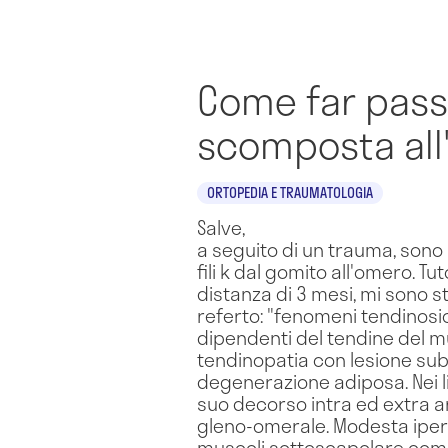
Come far passa
scomposta all
ORTOPEDIA E TRAUMATOLOGIA
Salve,
a seguito di un trauma, sono
fili k dal gomito all'omero. Tut
distanza di 3 mesi, mi sono sta
referto: "fenomeni tendinosi
dipendenti del tendine del mu
tendinopatia con lesione subt
degenerazione adiposa. Nei li
suo decorso intra ed extra art
gleno-omerale. Modesta iperi
muscoli sottoscapolare come 