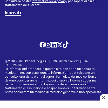
Consulta la nostra
informativa sulla privacy
per sapere di più sul
trattamento dei tuoi dati.
@ 2010 - 2026 Pazienti.org s.r.l.
|
Tutti i diritti riservati
|
P.IVA
07112280966
Le informazioni proposte in questo sito non sono un consulto
medico. In nessun caso, queste informazioni sostituiscono un
consulto, una visita o una diagnosi formulata dal medico. Non si
devono considerare le informazioni disponibili come suggerimenti
per la formulazione di una diagnosi, la determinazione di un
trattamento o l’assunzione o sospensione di un farmaco senza
prima consultare un medico di medicina generale o uno specialista.