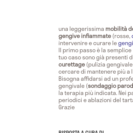
una leggerissima
mobilità d
gengive infiammate
(rosse,
intervenire e curare le
geng
Il primo passo è la semplice
tuo caso sono già presenti 
curettage
(pulizia gengivale
cercare di mantenere più a l
Bisogna affidarsi ad un prof
gengivale (
sondaggio parod
la terapia più indicata. Nei
periodici e ablazioni del tar
Grazie
RISPOSTA A CURA DI