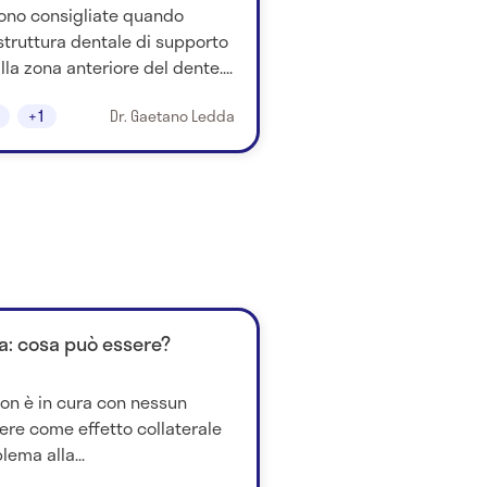
sono consigliate quando
truttura dentale di supporto
lla zona anteriore del dente....
+1
Dr. Gaetano Ledda
sa: cosa può essere?
non è in cura con nessun
re come effetto collaterale
lema alla...