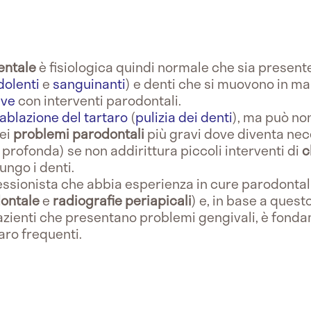
entale
è fisiologica quindi normale che sia present
dolenti
e
sanguinanti
) e denti che si muovono in m
ive
con interventi parodontali.
ablazione del tartaro
(
pulizia dei denti
), ma può no
dei
problemi parodontali
più gravi dove diventa nec
 profonda) se non addirittura piccoli interventi di
c
ungo i denti.
essionista che abbia esperienza in cure parodontali 
ontale
e
radiografie periapicali
) e, in base a ques
 pazienti che presentano problemi gengivali, è fond
taro frequenti.