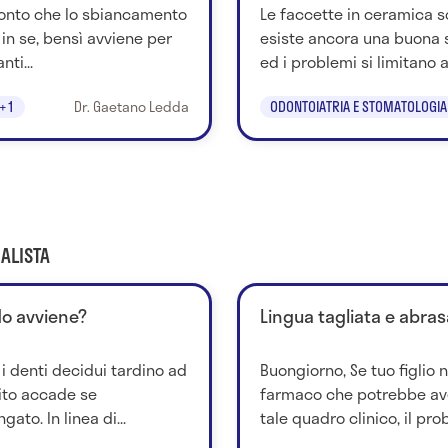
 conto che lo sbiancamento
Le faccette in ceramica 
 in se, bensì avviene per
esiste ancora una buona s
ti...
ed i problemi si limitano a
+1
Dr. Gaetano Ledda
ODONTOIATRIA E STOMATOLOGIA
ALISTA
do avviene?
Lingua tagliata e abra
i denti decidui tardino ad
Buongiorno, Se tuo figlio 
ito accade se
farmaco che potrebbe ave
ato. In linea di...
tale quadro clinico, il prob