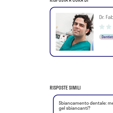
Dr. Fa
Dentis
RISPOSTE SIMILI
Sbiancamento dentale: megl
gel sbiancanti?