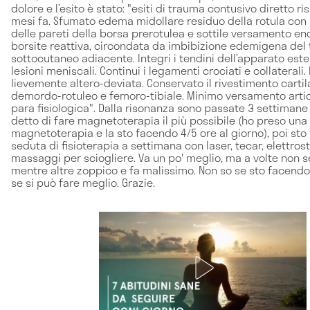
dolore e l’esito è stato: "esiti di trauma contusivo diretto ri
mesi fa. Sfumato edema midollare residuo della rotula con
delle pareti della borsa prerotulea e sottile versamento e
borsite reattiva, circondata da imbibizione edemigena del
sottocutaneo adiacente. Integri i tendini dell’apparato est
lesioni meniscali. Continui i legamenti crociati e collaterali.
lievemente altero-deviata. Conservato il rivestimento carti
demordo-rotuleo e femoro-tibiale. Minimo versamento artic
para fisiologica". Dalla risonanza sono passate 3 settiman
detto di fare magnetoterapia il più possibile (ho preso un
magnetoterapia e la sto facendo 4/5 ore al giorno), poi st
seduta di fisioterapia a settimana con laser, tecar, elettros
massaggi per sciogliere. Va un po' meglio, ma a volte non s
mentre altre zoppico e fa malissimo. Non so se sto facendo
se si può fare meglio. Grazie.