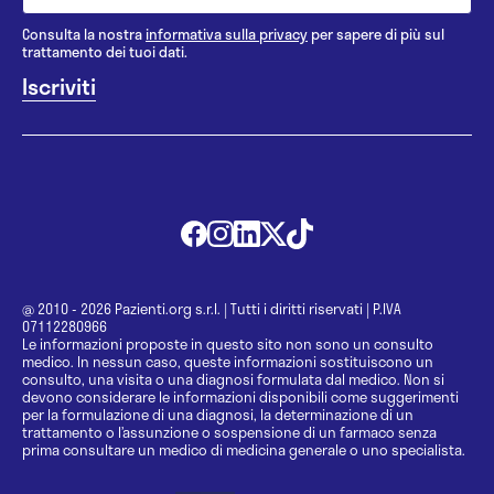
Consulta la nostra
informativa sulla privacy
per sapere di più sul
trattamento dei tuoi dati.
@ 2010 - 2026 Pazienti.org s.r.l.
|
Tutti i diritti riservati
|
P.IVA
07112280966
Le informazioni proposte in questo sito non sono un consulto
medico. In nessun caso, queste informazioni sostituiscono un
consulto, una visita o una diagnosi formulata dal medico. Non si
devono considerare le informazioni disponibili come suggerimenti
per la formulazione di una diagnosi, la determinazione di un
trattamento o l’assunzione o sospensione di un farmaco senza
prima consultare un medico di medicina generale o uno specialista.