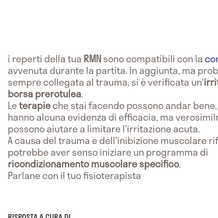
i reperti della tua
RMN
sono compatibili con la
co
avvenuta durante la partita. In aggiunta, ma pr
sempre collegata al trauma, si è verificata un'
irr
borsa prerotulea
.
Le
terapie
che stai facendo possono andar bene,
hanno alcuna evidenza di efficacia, ma verosimi
possono aiutare a limitare l'irritazione acuta.
A causa del trauma e dell'inibizione muscolare rif
potrebbe aver senso iniziare un programma di
ricondizionamento muscolare specifico
.
Parlane con il tuo fisioterapista
RISPOSTA A CURA DI