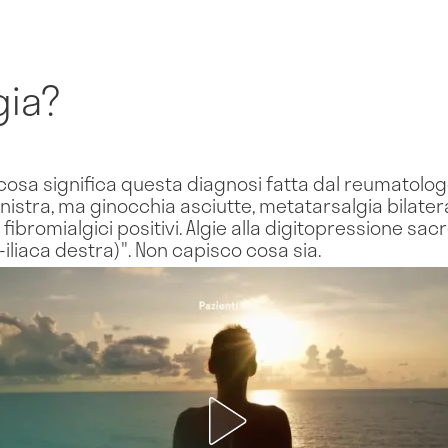
gia?
cosa significa questa diagnosi fatta dal reumatolog
a sinistra, ma ginocchia asciutte, metatarsalgia bilat
ibromialgici positivi. Algie alla digitopressione sacr
-iliaca destra)". Non capisco cosa sia.