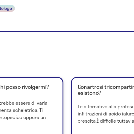
tologo
chi posso rivolgermi?
Gonartrosi tricompartim
esistono?
trebbe essere di varia
Le alternative alla protesi 
nenza scheletrica. Ti
infiltrazioni di acido ialur
ortopedico oppure un
crescita.È difficile tuttavia