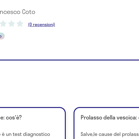
rancesco Coto
(0 recensioni)
o
e: cos'è?
Prolasso della vescica:
e è un test diagnostico
Salve,le cause del prolas