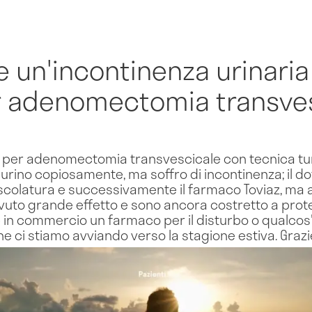
 un'incontinenza urinaria
r adenomectomia transve
a per adenomectomia transvescicale con tecnica tur
rino copiosamente, ma soffro di incontinenza; il dot
uscolatura e successivamente il farmaco Toviaz, ma a
avuto grande effetto e sono ancora costretto a prot
in commercio un farmaco per il disturbo o qualcos'
he ci stiamo avviando verso la stagione estiva. Grazi