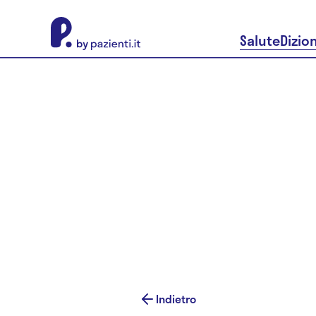
About Pazienti.it
Salute
Dizio
Indietro