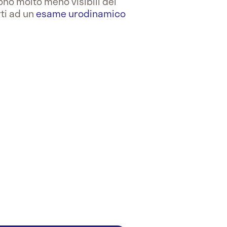
ono molto meno visibili dei
rti ad un
esame urodinamico