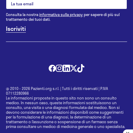
Consulta la nostra
informativa sulla privacy
per sapere di più sul
trattamento dei tuoi dati.
@ 2010 - 2026 Pazienti.org s.r.l.
|
Tutti i diritti riservati
|
P.IVA
07112280966
Le informazioni proposte in questo sito non sono un consulto
medico. In nessun caso, queste informazioni sostituiscono un
consulto, una visita o una diagnosi formulata dal medico. Non si
devono considerare le informazioni disponibili come suggerimenti
per la formulazione di una diagnosi, la determinazione di un
trattamento o l’assunzione o sospensione di un farmaco senza
prima consultare un medico di medicina generale o uno specialista.