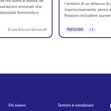
nze tra uomo e donna, se
I sintomi di un attacco d
e variazioni ormonali che
improvvisamente, senza 
istenziale femminile e
Possono includere: aument
Dr.ssa Assunta Gennarelli
PSICOLOGIA
+1
Chi siamo
Termini e condizioni