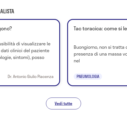
ALISTA
ggono?
Tac toracica: come si l
bilità di visualizzare le
Buongiorno, non si tratta d
ati clinici del paziente
presenza di una massa vo
tologie, sintomi), posso
nel
Dr. Antonio Giulio Piacenza
PNEUMOLOGIA
Vedi tutte