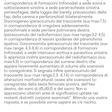
corrispondenza di formazioni linfonodali a sede sovra e
sottoclaveare sinistra, a sede paratracheale sinistra,
periesofagee, della loggia del barety, prevascolari, della
fap, della carena e peribronchiali bilateralmente.
Disomogeneo iperaccumulo del tracciante (suv max:7,5)
in corrispondenza di irregolare addensamento
parechimale a sede perilare polmonare destra.
Iperaccumulo del radiofarmaco (suv max range:3,2-4,5)
in corrispondenza di lesioni ipodense del parenchima
epatico. Conconcomita iperaccumulo del tracciante (suv
max range: 4,3-6,4) in corrispondenza di formazioni
linfonodali a sede intercavo-aortica e paraortica sinistra.
Si apprezza inoltre iperaccumulo del radiofarmaco (suv
max:4,9) in corrispondenza del surrene destro che
appare lievemente aumentato di volume alle scansioni
tc-coregistrate. Si segnala infine iperaccumulo del
tracciante (suv max range:2,3 -6,14) in corrispondenza di
alterazioni morfostrutturali ossee alle scansioni tc-
coregistrate della testa femorale sinistra, dell'ileo
destro, dei somi di d5,d9,l5 e del sacro. Non si
apprezzano ulteriori aree di significativo uptake nei
restanti distretti corporei esaminati". Attendo una vostra
risposta, e se possibile vorrei sapere se c'è rischio.