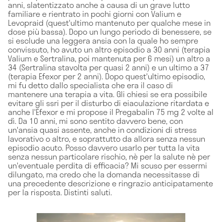
anni, slatentizzato anche a causa di un grave lutto
familiare e rientrato in pochi giorni con Valium e
Levopraid (quest'ultimo mantenuto per qualche mese in
dose più bassa). Dopo un lungo periodo di benessere, se
si esclude una leggera ansia con la quale ho sempre
convissuto, ho avuto un altro episodio a 30 anni (terapia
Valium e Sertralina, poi mantenuta per 6 mesi) un altro a
34 (Sertralina stavolta per quasi 2 anni) e un ultimo a 37
(terapia Efexor per 2 anni). Dopo quest'ultimo episodio,
mi fu detto dallo specialista che era il caso di
mantenere una terapia a vita. Gli chiesi se era possibile
evitare gli ssri per il disturbo di eiaculazione ritardata e
anche l'Efexor e mi propose il Pregabalin 75 mg 2 volte al
dì. Da 10 anni, mi sono sentito davvero bene, con
un'ansia quasi assente, anche in condizioni di stress
lavorativo o altro, e soprattutto da allora senza nessun
episodio acuto. Posso davvero usarlo per tutta la vita
senza nessun particolare rischio, nè per la salute nè per
un'eventuale perdita di efficacia? Mi scuso per essermi
dilungato, ma credo che la domanda necessitasse di
una precedente descrizione e ringrazio anticipatamente
per la risposta. Distinti saluti.