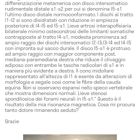
differenziazione metamerica con disco intersomatico
rudimentale distale s1-s2 per cui si denomina l5-s1
l'ultimo disco distale normoconformato. I dischi al tratto
l1-l2 si sono disidratati con riduzione in ampiezza
posteriore di l4-l5 ed l5-s1. Lieve artrosi interapofisiaria
bilaterale minimo ostecondrosi delle limitanti somatiche
contrapposte al tratto l4-s1, modesta prominenza ad
ampio raggio dei dischi intersomatici l2-l3,l3-l4 ed l4-l5
con impronta sul sacco durale. Il disco l5-s1 è protruso
ad ampio raggio con maggior componente post.
mediana-paramediana destra che riduce il clivaggio
adiposo con entrambe le tasche radicolari di s1 e in
maniera più evidente a destra. Il cono midollare
rappresentato all'altezza di l1 è esente da alterazioni di
morfologia e segale così come le fibre della cauda
equina. Non si osservano espansi nello speco vertebrale
che mostra dimensioni normali. Lieve stenosi
spondilosica dei forami neurali in l5-s1." Questo è il
risultato della mia risonanza magnetica. Cosa mi procura
tanto dolore rimanendo seduto?
Grazie