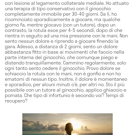
con lesione al legamento collaterale mediale. Ho attuato
una terapia di tipo conservativo con il ginocchio
completamente immobile per 30-40 giorni. Da lì, ho
ricominciato sporadicamente a giocare, ma qualche
giorno fa, mentre giocavo (con un tutore), dopo un
contrasto, la rotula esce per 4-5 secondi, dopo di che
rientra in seguito ad una mia pressione con le mani. Non
sento nessun dolore e riprendo a giocare finendo la
gara. Adesso, a distanza di 2 giorni, sento un dolore
abbastanza fitto in base ai movimenti che faccio nella
parte interna del ginocchio, che comunque piego e
distendo tranquillamente. Cammino regolarmente, solo
ogni tanto sento cedere il ginocchio. Provo dolore se
schiaccio la rotula con le mani, non è gonfio e non ho
ematomi di nessun tipo. Inoltre, il dolore è momentaneo
e sporadico, per alcuni minuti c’è, per altri no. Sto il più
possibile con un tutore al ginocchio, applico ghiaccio e
pomata. Che tipo di infortunio è secondo voi? Tempi di
recupero?