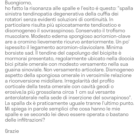
Buongiorno,
ho fatto la risonanza alle spalle e l'esito é questo: "spalla
sinistra tendinopatia degenerativa della cuffia dei
rotatori senza evidenti soluzioni di continuità. In
particolare risulta più spiccatamente tendiostico e
disomogeneo il sovrasspinoso. Conservato il trofismo
muscolare. Modesto edema spongioso acriomion-clave
are a cromino lievemente ricurvo anteriormente. Un po'
ispessito il legamento acromion-clavicolare. Minima
borsiste sad. Il tendine del capolungo del bicipite è
mormorai presentato, regolarmente ubicato nella doccia
bici pitale omerale con modesto versamento nella sua
guaina sinoviale. Non versamento articolare. Dismogeneo
aspetto della spongiosa omerale in verosimile relazione
a riconversione midollare. Irregolarità del profilo
corticale della testa omerale con cavità geodi o
erosive,la più grossolana circa 1 cm sul versante
anterolaterale nella sede di inserzione del sovrapinoso".
La spalla dx è praticamente uguale tranne l'ultimo punto.
Mi spiega in parole semplici che cosa hanno le mie
spalle e se secondo lei devo essere operata o bastano
delle infiltrazioni?
Grazie