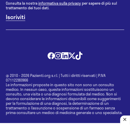
Consulta la nostra
informativa sulla privacy
per sapere di più sul
trattamento dei tuoi dati.
@ 2010 - 2026 Pazienti.org s.r.l.
|
Tutti i diritti riservati
|
P.IVA
07112280966
Le informazioni proposte in questo sito non sono un consulto
medico. In nessun caso, queste informazioni sostituiscono un
consulto, una visita o una diagnosi formulata dal medico. Non si
devono considerare le informazioni disponibili come suggerimenti
per la formulazione di una diagnosi, la determinazione di un
trattamento o l’assunzione o sospensione di un farmaco senza
prima consultare un medico di medicina generale o uno specialista.