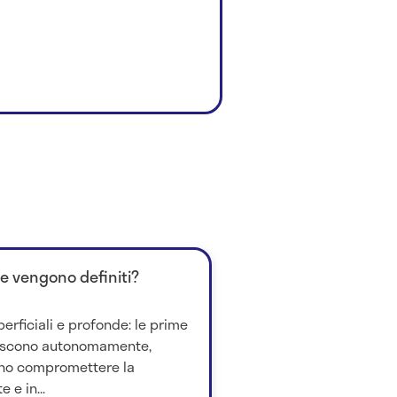
me vengono definiti?
perficiali e profonde: le prime
iscono autonomamente,
no compromettere la
 e in...