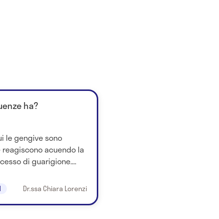
guenze ha?
ui le gengive sono
e reagiscono acuendo la
cesso di guarigione....
1
Dr.ssa Chiara Lorenzi