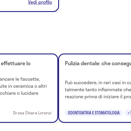
Vedi profilo
 effettuare lo
Pulizia dentale: che conse
ancare le faccette,
Può succedere, in rari casi in c
te in ceramica o altri
talmente tanto infiammate ch
acchiare o lucidare
reazione prima di iniziare il pro
Dr.ssa Chiara Lorenzi
ODONTOIATRIA E STOMATOLOGIA
+