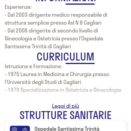
Esperienze:
- Dal 2003 dirigente medico responsabile di
struttura semplice presso Asl N 8 Cagliari
- Dal 2008 dirigente di secondo livello di
Ginecologia e Ostetricia presso l'Ospedale
Santissima Trinità di Cagliari
CURRICULUM
Istruzione e Formazione:
- 1975 Laurea in Medicina e Chirurgia presso
l'Università degli Studi di Cagliari
- 1979 Specializzazione in Ostetricia e Ginecologia
presso l'Università degli Studi di Cagliari
- 1981 Specializzazione in Puericoltura presso
STRUTTURE SANITARIE
l'Università degli Studi di Sassari
Ospedale Santissima Trinità