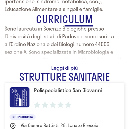
ipertensione, sindrome metabolica, ecc.),
Educazione Alimentare a singoli e famiglie.
CURRICULUM
Sono laureata in Scienze Biologiche presso
l’Università degli studi di Padova e sono iscritta
all’Ordine Nazionale dei Biologi numero 44006,
sezione A. Sono specializzata in Microbiologia e
Virologia presso l’Università degli Studi di Parma. Ho
frequentato la Scuola di Formazione in Nutrizione
STRUTTURE SANITARIE
Clinica (AINuC)Livello Base e Livello Specialistico.
Polispecialistica San Giovanni
NUTRIZIONISTA
Via Cesare Battisti, 28, Lonato Brescia