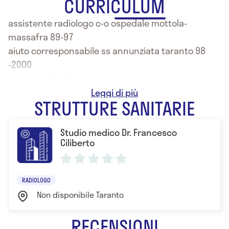
CURRICULUM
assistente radiologo c-o ospedale mottola-
massafra 89-97
aiuto corresponsabile ss annunziata taranto 98
-2000
responsabile di radiologia casa di cura salus br dal
2000
STRUTTURE SANITARIE
consulente studi privati
consulente squadre di calcio-basket-volley
Studio medico Dr. Francesco
Ciliberto
RADIOLOGO
Non disponibile Taranto
RECENSIONI