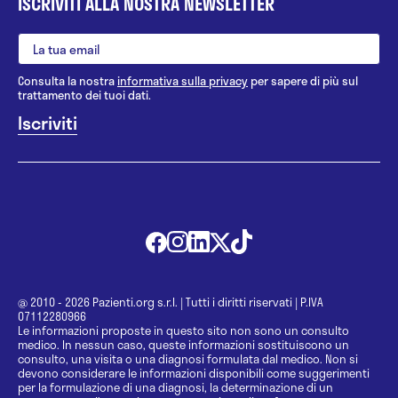
dott. Lucchetta, in via cadorna 17, Cinisello
ISCRIVITI ALLA NOSTRA NEWSLETTER
Balsamo ( MI).
Possiamo ritrovare inoltre il nome del dott.
Francesco Garritano come direttore del settore
Consulta la nostra
informativa sulla privacy
per sapere di più sul
nutrizionale del giornale “Il Centro Tirreno”, come
trattamento dei tuoi dati.
speaker radiofonico e come partecipante a diversi
interventi televisivi presso l’emittente locale
“Libero 90” nel programma “Cibo e Nutrizione” e
sull’emittente televisiva teleuropa network (TEN).
Attualmente è iscritto presso la facoltà di medicina
suo prossimo obiettivo, per un impegno sempre
più concreto verso il benessere fisico ed estetico
dei suoi pazienti.
@ 2010 - 2026 Pazienti.org s.r.l.
|
Tutti i diritti riservati
|
P.IVA
07112280966
Le informazioni proposte in questo sito non sono un consulto
medico. In nessun caso, queste informazioni sostituiscono un
consulto, una visita o una diagnosi formulata dal medico. Non si
devono considerare le informazioni disponibili come suggerimenti
per la formulazione di una diagnosi, la determinazione di un