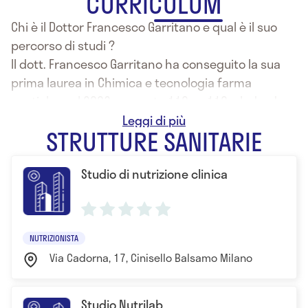
CURRICULUM
Chi è il Dottor Francesco Garritano e qual è il suo
percorso di studi ?
Il dott. Francesco Garritano ha conseguito la sua
prima laurea in Chimica e tecnologia farma
ceutiche nel 2003, con voto 110 su 110 e lode, dove
ha formato la sua prima esperienza in campo
STRUTTURE SANITARIE
farmaceutico. La sua tesi di laurea è stata seguita
dal professor Indiveri in Biochimica Applicata dal
Studio di nutrizione clinica
titolo “Caratterizzazione del sistema di Trasporto
della glutammina di membrana plasmatica di rene
di ratto”.
Con la laurea il suo primo passo è stato spingersi
NUTRIZIONISTA
nel settore farmaceutico ed abilitarsi pertanto
Via Cadorna, 17, Cinisello Balsamo Milano
come laboratorista nel settore della ricerca e poi
come farmacista cominciando a lavorare in questo
Studio Nutrilab
campo.