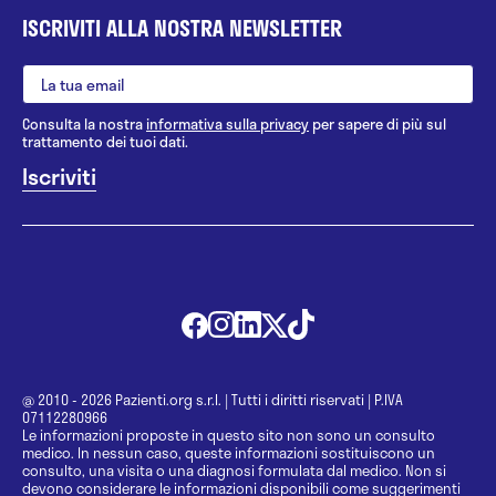
ISCRIVITI ALLA NOSTRA NEWSLETTER
(winspir); elettrocardiografo Cardioline
Consulta la nostra
informativa sulla privacy
per sapere di più sul
trattamento dei tuoi dati.
@ 2010 - 2026 Pazienti.org s.r.l.
|
Tutti i diritti riservati
|
P.IVA
07112280966
Le informazioni proposte in questo sito non sono un consulto
medico. In nessun caso, queste informazioni sostituiscono un
consulto, una visita o una diagnosi formulata dal medico. Non si
devono considerare le informazioni disponibili come suggerimenti