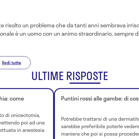
te risolto un problema che da tanti anni sembrava irrisol
ionale è un uomo con un animo straordinario, sempre di
Vedi tutte
ULTIME RISPOSTE
ghia: come
Puntini rossi alle gambe: di cos
to di onicectomia,
Potrebbe trattarsi di una dermatit
rmettendo poi ad una
sarebbe preferibile poterle vedere
ettuata in anestesia
maniera che poi si possa procedere