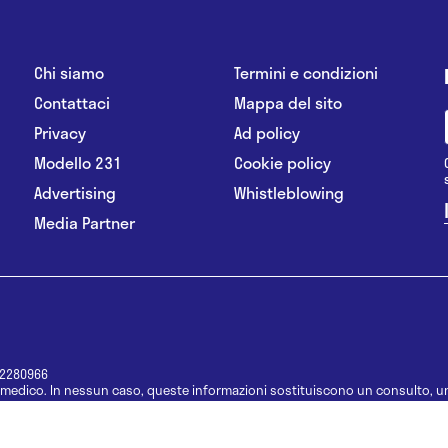
Chi siamo
Termini e condizioni
Contattaci
Mappa del sito
Privacy
Ad policy
Modello 231
Cookie policy
Advertising
Whistleblowing
Media Partner
12280966
medico. In nessun caso, queste informazioni sostituiscono un consulto, un
e informazioni disponibili come suggerimenti per la formulazione di una di
e di un farmaco senza prima consultare un medico di medicina generale o 