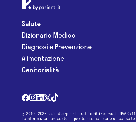
Salute
Dizionario Medico
Diagnosi e Prevenzione
Alimentazione
Genitorialità
@ 2010 - 2026 Pazienti.org s.r.l.
|
Tutti i diritti riservati
|
P.IVA 071
Le informazioni proposte in questo sito non sono un consulto 
una diagnosi formulata dal medico. Non si devono considerare l
determinazione di un trattamento o l’assunzione o sospension
specialista.