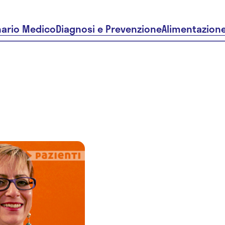
nario Medico
Diagnosi e Prevenzione
Alimentazion
Dr.ssa
Giuseppin
Stefano