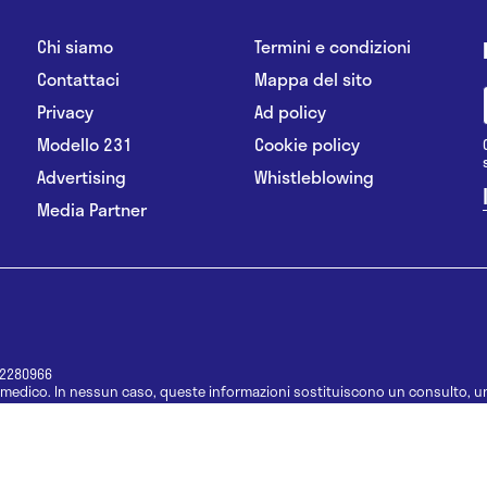
Chi siamo
Termini e condizioni
Contattaci
Mappa del sito
Privacy
Ad policy
Modello 231
Cookie policy
Advertising
Whistleblowing
Media Partner
12280966
medico. In nessun caso, queste informazioni sostituiscono un consulto, un
e informazioni disponibili come suggerimenti per la formulazione di una di
e di un farmaco senza prima consultare un medico di medicina generale o 