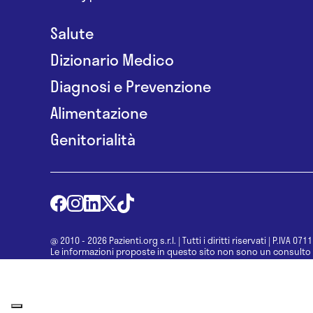
Salute
Dizionario Medico
Diagnosi e Prevenzione
Alimentazione
Genitorialità
@ 2010 - 2026 Pazienti.org s.r.l.
|
Tutti i diritti riservati
|
P.IVA 071
Le informazioni proposte in questo sito non sono un consulto 
una diagnosi formulata dal medico. Non si devono considerare l
determinazione di un trattamento o l’assunzione o sospension
specialista.