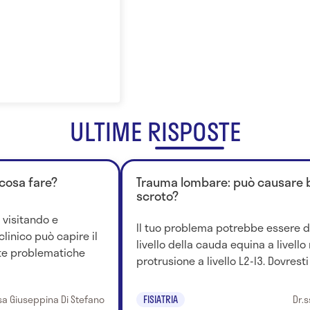
ULTIME RISPOSTE
: cosa fare?
Trauma lombare: può causare b
scroto?
 visitando e
Il tuo problema potrebbe essere 
linico può capire il
livello della cauda equina a livello
ste problematiche
protrusione a livello L2-l3. Dovresti 
sa Giuseppina Di Stefano
FISIATRIA
Dr.