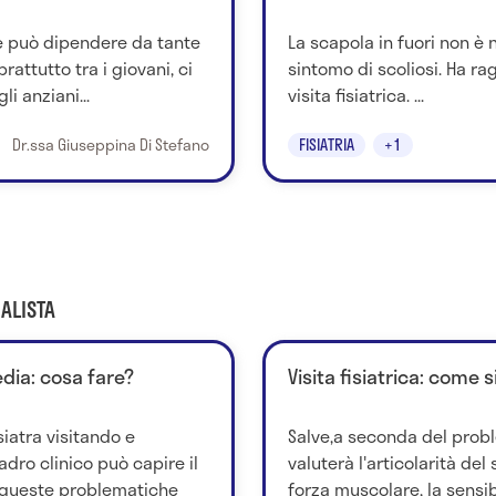
le può dipendere da tante
La scapola in fuori non è
rattutto tra i giovani, ci
sintomo di scoliosi. Ha ra
li anziani...
visita fisiatrica. ...
Dr.ssa Giuseppina Di Stefano
FISIATRIA
+1
ALISTA
sedia: cosa fare?
Visita fisiatrica: come s
iatra visitando e
Salve,a seconda del problem
dro clinico può capire il
valuterà l'articolarità de
 queste problematiche
forza muscolare, la sensib