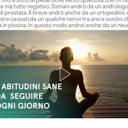
ra ma tutto negativo. Domani andrò da un andrologo
 di prostata. A breve andrò anche da un ortopedico,
re causati da un qualche nervo tra ano e scroto ch
in piscina. In questo modo andrei anche da un neurol