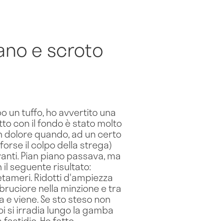
ano e scroto
o un tuffo, ho avvertito una
tto con il fondo è stato molto
un dolore quando, ad un certo
forse il colpo della strega)
vanti. Pian piano passava, ma
 il seguente risultato:
metameri. Ridotti d'ampiezza
 bruciore nella minzione e tra
a e viene. Se sto steso non
oi si irradia lungo la gamba
fastidio. Ho fatto