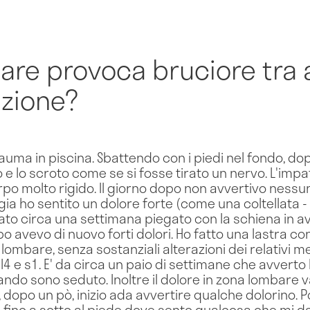
are provoca bruciore tra 
nzione?
auma in piscina. Sbattendo con i piedi nel fondo, dop
o e lo scroto come se si fosse tirato un nervo. L'impa
orpo molto rigido. Il giorno dopo non avvertivo ness
ia ho sentito un dolore forte (come una coltellata - 
ato circa una settimana piegato con la schiena in a
 avevo di nuovo forti dolori. Ho fatto una lastra con
 lombare, senza sostanziali alterazioni dei relativi 
 l4 e s1. E' da circa un paio di settimane che avverto
ndo sono seduto. Inoltre il dolore in zona lombare v
, dopo un pò, inizio ada avvertire qualche dolorino. P
 fino a sotto al piede dove sento qualcosa che mi da 