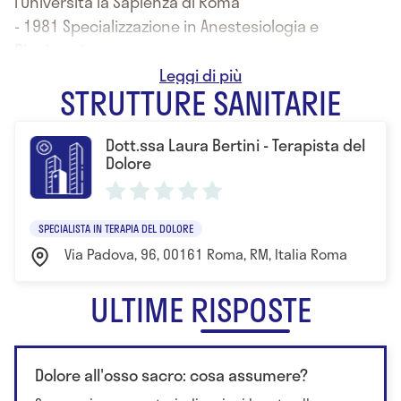
l’Università la Sapienza di Roma
- 1981 Specializzazione in Anestesiologia e
Rianimazione
- 1988 Specializzazione in Malattie dell’Apparato
STRUTTURE SANITARIE
Cardiovascolare
Dott.ssa Laura Bertini - Terapista del
Dolore
SPECIALISTA IN TERAPIA DEL DOLORE
Via Padova, 96, 00161 Roma, RM, Italia Roma
ULTIME RISPOSTE
Dolore all'osso sacro: cosa assumere?